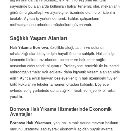
sayesinde bu alanlarda kullanılan halılar tertemiz olur, mekânların
görünümü güzelleşir ve ziyaretçiler üzerinde olumlu bir izlenim
bırakılır. Ayrıca iş yerlerinde temiz halılar, çalışanların
motivasyonunu artırırken müşterilere güven verir.
Sağlıklı Yaşam Alanları
Halı Yıkama Bornova
, özellikle alerji, astım ve solunum
rahatsızlığı olan bireyler için hayati öneme sahiptir. Halıların iç
kısmında biriken toz akarları, polenler ve bakteriler sağlık
açısından ciddi tehdit oluşturur. Profesyonel temizlik ile bu zararlı
mikroorganizmalar yok edilerek daha hijyenik yaşam alanları elde
edilir. Ayrıca evcil hayvan besleyenler için halı üzerindeki tüyler,
kötü kokular ve lekeler tamamen ortadan kaldırılır. Böylece
evlerde ve iş yerlerinde daha sağlıklı, ferah ve hijyenik bir ortam
yaratılır.
Bornova Halı Yıkama Hizmetlerinde Ekonomik
Avantajlar
Bornova Halı Yıkamacı
, yeni halı almak yerine mevcut halıların
ömrünü uzatmayı sağlayarak ekonomik açıdan büyük avantaj