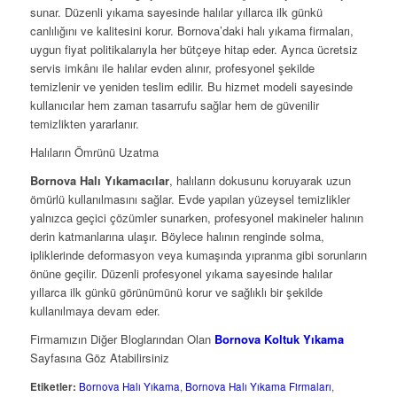
sunar. Düzenli yıkama sayesinde halılar yıllarca ilk günkü
canlılığını ve kalitesini korur. Bornova’daki halı yıkama firmaları,
uygun fiyat politikalarıyla her bütçeye hitap eder. Ayrıca ücretsiz
servis imkânı ile halılar evden alınır, profesyonel şekilde
temizlenir ve yeniden teslim edilir. Bu hizmet modeli sayesinde
kullanıcılar hem zaman tasarrufu sağlar hem de güvenilir
temizlikten yararlanır.
Halıların Ömrünü Uzatma
Bornova Halı Yıkamacılar
, halıların dokusunu koruyarak uzun
ömürlü kullanılmasını sağlar. Evde yapılan yüzeysel temizlikler
yalnızca geçici çözümler sunarken, profesyonel makineler halının
derin katmanlarına ulaşır. Böylece halının renginde solma,
ipliklerinde deformasyon veya kumaşında yıpranma gibi sorunların
önüne geçilir. Düzenli profesyonel yıkama sayesinde halılar
yıllarca ilk günkü görünümünü korur ve sağlıklı bir şekilde
kullanılmaya devam eder.
Firmamızın Diğer Bloglarından Olan
Bornova Koltuk Yıkama
Sayfasına Göz Atabilirsiniz
Etiketler:
Bornova Halı Yıkama
,
Bornova Halı Yıkama Firmaları
,