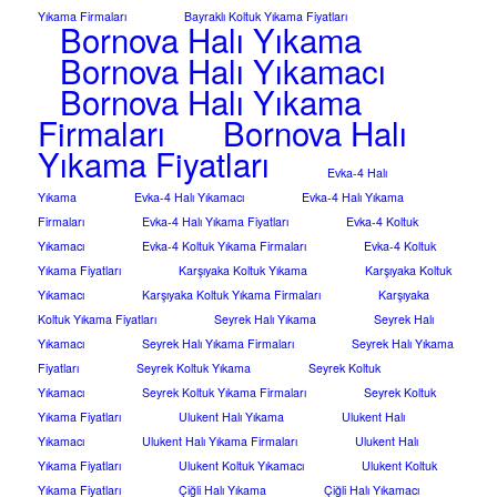
Yıkama Firmaları
Bayraklı Koltuk Yıkama Fiyatları
Bornova Halı Yıkama
Bornova Halı Yıkamacı
Bornova Halı Yıkama
Firmaları
Bornova Halı
Yıkama Fiyatları
Evka-4 Halı
Yıkama
Evka-4 Halı Yıkamacı
Evka-4 Halı Yıkama
Firmaları
Evka-4 Halı Yıkama Fiyatları
Evka-4 Koltuk
Yıkamacı
Evka-4 Koltuk Yıkama Firmaları
Evka-4 Koltuk
Yıkama Fiyatları
Karşıyaka Koltuk Yıkama
Karşıyaka Koltuk
Yıkamacı
Karşıyaka Koltuk Yıkama Firmaları
Karşıyaka
Koltuk Yıkama Fiyatları
Seyrek Halı Yıkama
Seyrek Halı
Yıkamacı
Seyrek Halı Yıkama Firmaları
Seyrek Halı Yıkama
Fiyatları
Seyrek Koltuk Yıkama
Seyrek Koltuk
Yıkamacı
Seyrek Koltuk Yıkama Firmaları
Seyrek Koltuk
Yıkama Fiyatları
Ulukent Halı Yıkama
Ulukent Halı
Yıkamacı
Ulukent Halı Yıkama Firmaları
Ulukent Halı
Yıkama Fiyatları
Ulukent Koltuk Yıkamacı
Ulukent Koltuk
Yıkama Fiyatları
Çiğli Halı Yıkama
Çiğli Halı Yıkamacı