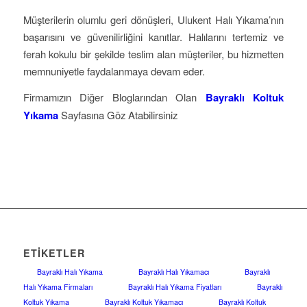
Müşterilerin olumlu geri dönüşleri, Ulukent Halı Yıkama’nın
başarısını ve güvenilirliğini kanıtlar. Halılarını tertemiz ve
ferah kokulu bir şekilde teslim alan müşteriler, bu hizmetten
memnuniyetle faydalanmaya devam eder.
Firmamızın Diğer Bloglarından Olan
Bayraklı Koltuk
Yıkama
Sayfasına Göz Atabilirsiniz
ETIKETLER
Bayraklı Halı Yıkama
Bayraklı Halı Yıkamacı
Bayraklı
Halı Yıkama Firmaları
Bayraklı Halı Yıkama Fiyatları
Bayraklı
Koltuk Yıkama
Bayraklı Koltuk Yıkamacı
Bayraklı Koltuk