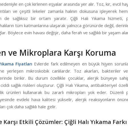
edeniyle en çok kirlenen eşyalar arasında yer alır. Toz, kir, evcil hay
rıntıları ve çeşitli lekeler zamanla halının dokusuna işleyerek he
de sağlıksız bir ortam yaratır. Çiğli Halı Yıkama hizmeti, 
 halıların tüm katmanlarına ulaşarak yalnızca görünürde değil, derin
ğlar. Böylece evin havası değişir, daha ferah ve sağlıklı bir yaşam alan
en ve Mikroplara Karşı Koruma
 Yıkama Fiyatları
Evlerde fark edilmeyen en büyük hijyen sorunlar
çine yerleşen mikroskobik canlılardır. Toz akarları, bakteriler v
iflerinde birikir. Bu durum özellikle çocuklar, alerjik bünyeye sahi
n ciddi sağlık riskleri oluşturur. Çiğli Halı Yıkama, antibakteriyel özel
lik ürünleri kullanarak bu zararlı mikropları yok eder. Düzenli 
yesinde evdeki hava kalitesi yükselir, alerjik reaksiyonların önün
rı çok daha sağlıklı hale gelir.
e Karşı Etkili Çözümler: Çiğli Halı Yıkama Farkı