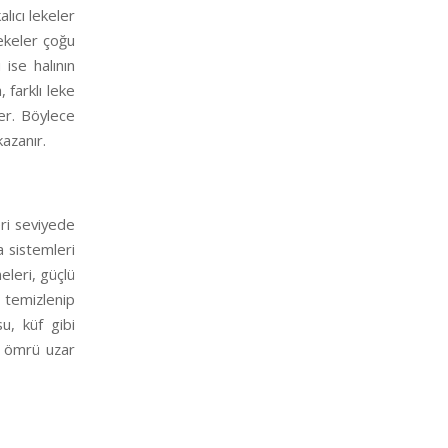
lıcı lekeler
lekeler çoğu
ise halının
, farklı leke
ler. Böylece
kazanır.
eri seviyede
a sistemleri
eleri, güçlü
 temizlenip
u, küf gibi
ın ömrü uzar