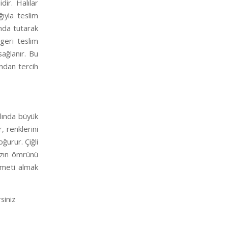
ir. Halılar
ğıyla teslim
anda tutarak
 geri teslim
ağlanır. Bu
ından tercih
lında büyük
, renklerini
ğurur. Çiğli
nızın ömrünü
izmeti almak
siniz