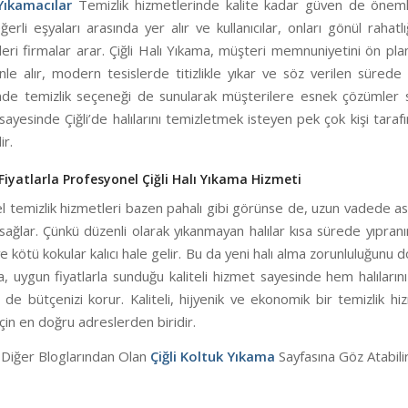
 Yıkamacılar
Temizlik hizmetlerinde kalite kadar güven de önemlid
erli eşyaları arasında yer alır ve kullanıcılar, onları gönül rahatlı
eri firmalar arar. Çiğli Halı Yıkama, müşteri memnuniyetini ön pl
enle alır, modern tesislerde titizlikle yıkar ve söz verilen sürede
nde temizlik seçeneği de sunularak müşterilere esnek çözümler s
k sayesinde Çiğli’de halılarını temizletmek isteyen pek çok kişi taraf
ir.
iyatlarla Profesyonel Çiğli Halı Yıkama Hizmeti
l temizlik hizmetleri bazen pahalı gibi görünse de, uzun vadede as
sağlar. Çünkü düzenli olarak yıkanmayan halılar kısa sürede yıpranır
 kötü kokular kalıcı hale gelir. Bu da yeni halı alma zorunluluğunu do
, uygun fiyatlarla sunduğu kaliteli hizmet sayesinde hem halıları
de bütçenizi korur. Kaliteli, hijyenik ve ekonomik bir temizlik h
için en doğru adreslerden biridir.
 Diğer Bloglarından Olan
Çiğli Koltuk Yıkama
Sayfasına Göz Atabilir