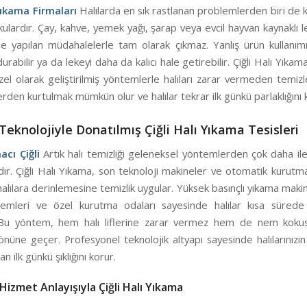
 Yıkama Firmaları
Halılarda en sık rastlanan problemlerden biri de ka
ulardır. Çay, kahve, yemek yağı, şarap veya evcil hayvan kaynaklı 
 yapılan müdahalelerle tam olarak çıkmaz. Yanlış ürün kullanımı 
urabilir ya da lekeyi daha da kalıcı hale getirebilir. Çiğli Halı Yıkama
zel olarak geliştirilmiş yöntemlerle halıları zarar vermeden temiz
lerden kurtulmak mümkün olur ve halılar tekrar ilk günkü parlaklığını 
eknolojiyle Donatılmış Çiğli Halı Yıkama Tesisleri
acı Çiğli
Artık halı temizliği geleneksel yöntemlerden çok daha il
ır. Çiğli Halı Yıkama, son teknoloji makineler ve otomatik kurutm
halılara derinlemesine temizlik uygular. Yüksek basınçlı yıkama makin
emleri ve özel kurutma odaları sayesinde halılar kısa sürede
 Bu yöntem, hem halı liflerine zarar vermez hem de nem kokus
önüne geçer. Profesyonel teknolojik altyapı sayesinde halılarınız
n ilk günkü şıklığını korur.
Hizmet Anlayışıyla Çiğli Halı Yıkama