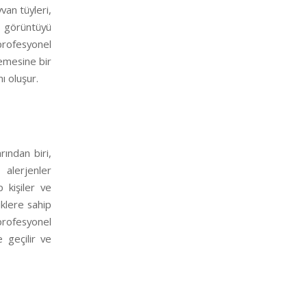
van tüyleri,
m görüntüyü
profesyonel
lemesine bir
ı oluşur.
ından biri,
e alerjenler
p kişiler ve
liklere sahip
profesyonel
e geçilir ve