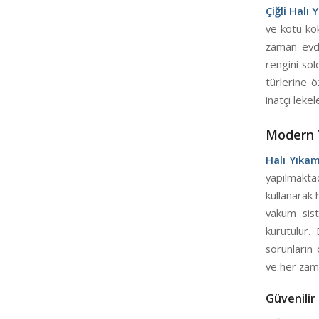
Çiğli Halı
ve kötü kok
zaman evde
rengini sold
türlerine ö
inatçı leke
Modern T
Halı Yıkam
yapılmaktad
kullanarak 
vakum sist
kurutulur.
sorunların 
ve her zama
Güvenilir 