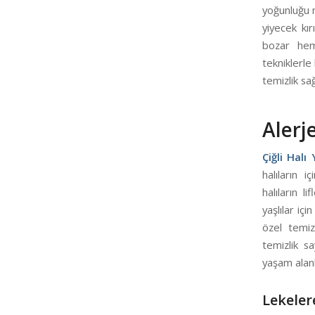
yoğunluğu n
yiyecek kı
bozar hem 
tekniklerle
temizlik sa
Alerj
Çiğli Halı
halıların i
halıların l
yaşlılar içi
özel temiz
temizlik sa
yaşam alanla
Lekeler