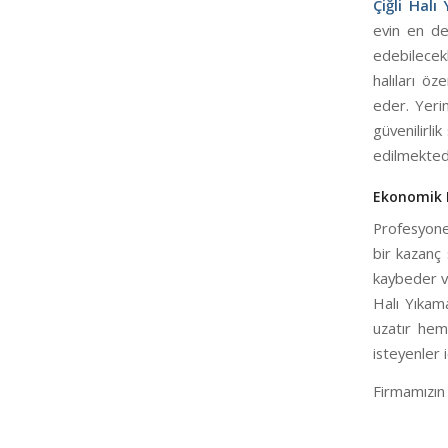
Çiğli Halı
evin en değ
edebilecekl
halıları öz
eder. Yeri
güvenilirli
edilmekted
Ekonomik F
Profesyone
bir kazanç 
kaybeder ve
Halı Yıkama
uzatır hem 
isteyenler 
Firmamızın