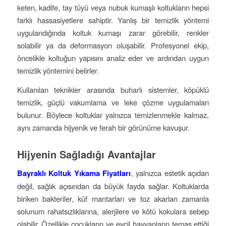
keten, kadife, tay tüyü veya nubuk kumaşlı koltukların hepsi
farklı hassasiyetlere sahiptir. Yanlış bir temizlik yöntemi
uygulandığında koltuk kumaşı zarar görebilir, renkler
solabilir ya da deformasyon oluşabilir. Profesyonel ekip,
öncelikle koltuğun yapısını analiz eder ve ardından uygun
temizlik yöntemini belirler.
Kullanılan teknikler arasında buharlı sistemler, köpüklü
temizlik, güçlü vakumlama ve leke çözme uygulamaları
bulunur. Böylece koltuklar yalnızca temizlenmekle kalmaz,
aynı zamanda hijyenik ve ferah bir görünüme kavuşur.
Hijyenin Sağladığı Avantajlar
Bayraklı Koltuk Yıkama Fiyatları
, yalnızca estetik açıdan
değil, sağlık açısından da büyük fayda sağlar. Koltuklarda
biriken bakteriler, küf mantarları ve toz akarları zamanla
solunum rahatsızlıklarına, alerjilere ve kötü kokulara sebep
olabilir. Özellikle çocukların ve evcil hayvanların temas ettiği