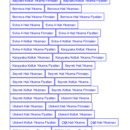
Bayraklı Koltuk Yıkama Firmaları
Bayraklı Koltuk Yıkama Fiyatları
Bornova Halı Yıkama
Bornova Halı Yıkamacı
Bornova Halı Yıkama Firmaları
Bornova Halı Yıkama Fiyatları
Evka-4 Halı Yıkama
Evka-4 Halı Yıkamacı
Evka-4 Halı Yıkama Firmaları
Evka-4 Halı Yıkama Fiyatları
Evka-4 Koltuk Yıkamacı
Evka-4 Koltuk Yıkama Firmaları
Evka-4 Koltuk Yıkama Fiyatları
Karşıyaka Koltuk Yıkama
Karşıyaka Koltuk Yıkamacı
Karşıyaka Koltuk Yıkama Firmaları
Karşıyaka Koltuk Yıkama Fiyatları
Seyrek Halı Yıkama
Seyrek Halı Yıkamacı
Seyrek Halı Yıkama Firmaları
Seyrek Halı Yıkama Fiyatları
Seyrek Koltuk Yıkama
Seyrek Koltuk Yıkamacı
Seyrek Koltuk Yıkama Firmaları
Seyrek Koltuk Yıkama Fiyatları
Ulukent Halı Yıkama
Ulukent Halı Yıkamacı
Ulukent Halı Yıkama Firmaları
Ulukent Halı Yıkama Fiyatları
Ulukent Koltuk Yıkamacı
Ulukent Koltuk Yıkama Fiyatları
Çiğli Halı Yıkama
Çiğli Halı Yıkamacı