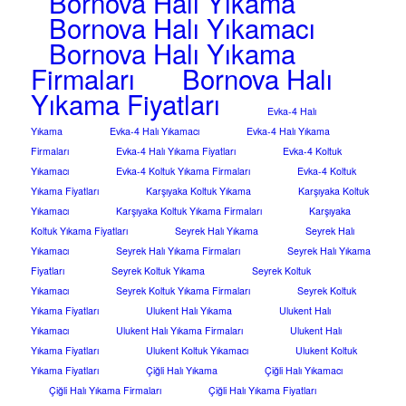
Bornova Halı Yıkama
Bornova Halı Yıkamacı
Bornova Halı Yıkama
Firmaları
Bornova Halı
Yıkama Fiyatları
Evka-4 Halı
Yıkama
Evka-4 Halı Yıkamacı
Evka-4 Halı Yıkama
Firmaları
Evka-4 Halı Yıkama Fiyatları
Evka-4 Koltuk
Yıkamacı
Evka-4 Koltuk Yıkama Firmaları
Evka-4 Koltuk
Yıkama Fiyatları
Karşıyaka Koltuk Yıkama
Karşıyaka Koltuk
Yıkamacı
Karşıyaka Koltuk Yıkama Firmaları
Karşıyaka
Koltuk Yıkama Fiyatları
Seyrek Halı Yıkama
Seyrek Halı
Yıkamacı
Seyrek Halı Yıkama Firmaları
Seyrek Halı Yıkama
Fiyatları
Seyrek Koltuk Yıkama
Seyrek Koltuk
Yıkamacı
Seyrek Koltuk Yıkama Firmaları
Seyrek Koltuk
Yıkama Fiyatları
Ulukent Halı Yıkama
Ulukent Halı
Yıkamacı
Ulukent Halı Yıkama Firmaları
Ulukent Halı
Yıkama Fiyatları
Ulukent Koltuk Yıkamacı
Ulukent Koltuk
Yıkama Fiyatları
Çiğli Halı Yıkama
Çiğli Halı Yıkamacı
Çiğli Halı Yıkama Firmaları
Çiğli Halı Yıkama Fiyatları